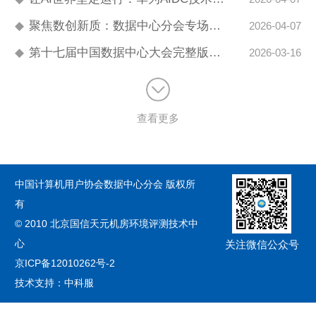
◆
聚焦数创新质：数据中心分会专场解锁智算新可能
2026-04-07
◆
第十七届中国数据中心大会完整版日程发布！
2026-03-16
查看更多
中国计算机用户协会数据中心分会 版权所
有
© 2010 北京国信天元机房环境评测技术中
心
关注微信公众号
京ICP备12010262号-2
技术支持：中科服